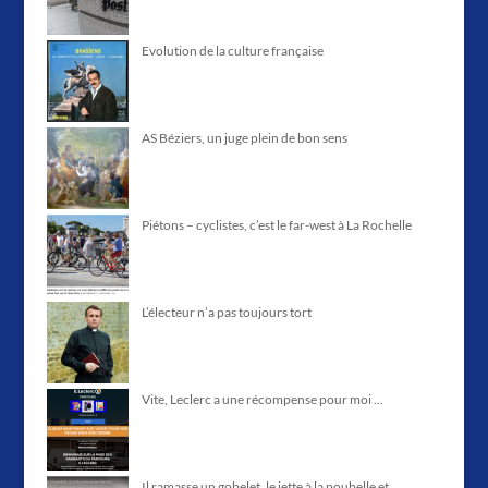
Evolution de la culture française
AS Béziers, un juge plein de bon sens
Piétons – cyclistes, c’est le far-west à La Rochelle
L’électeur n’a pas toujours tort
Vite, Leclerc a une récompense pour moi …
Il ramasse un gobelet, le jette à la poubelle et …