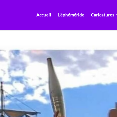
Accueil
L’éphéméride
Caricatures