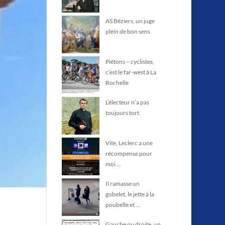
AS Béziers, un juge
plein de bon sens
Piétons – cyclistes,
c’est le far-west à La
Rochelle
L’électeur n’a pas
toujours tort
Vite, Leclerc a une
récompense pour
moi …
Il ramasse un
gobelet, le jette à la
poubelle et …
Gauche ou droite, un