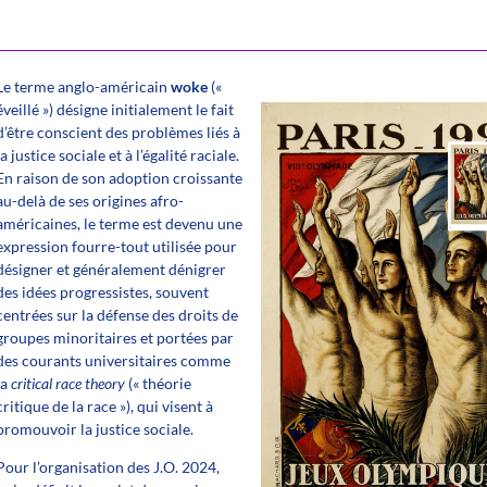
Le terme anglo-américain
woke
(«
éveillé ») désigne initialement le fait
d’être conscient des problèmes liés à
la justice sociale et à l’égalité raciale.
En raison de son adoption croissante
au-delà de ses origines afro-
américaines, le terme est devenu une
expression fourre-tout utilisée pour
désigner et généralement dénigrer
des idées progressistes, souvent
centrées sur la défense des droits de
groupes minoritaires et portées par
des courants universitaires comme
la
critical race theory
(« théorie
critique de la race »), qui visent à
promouvoir la justice sociale.
Pour l’organisation des J.O. 2024,