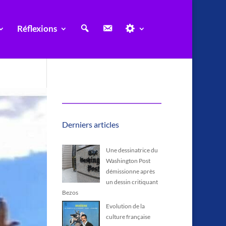
R
C
I
Réflexions
e
o
n
c
n
d
h
t
i
e
a
s
r
c
p
c
t
e
h
n
e
s
a
b
l
e
Derniers articles
Une dessinatrice du
Washington Post
démissionne après
un dessin critiquant
Bezos
Evolution de la
culture française