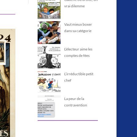
vrai dilemme
Vaut mieux boxer
dans sa catégorie
L’électeur aime les
comptes de fées
L’irréductible petit
chef
La peur de la
contravention