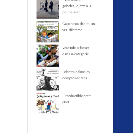
gobelet, le jette à la
poubelle et …
Gauche ou droite, un
vrai dilemme
Vaut mieux boxer
dans sa catégorie
L’électeur aime les
comptes de fées
L’irréductible petit
chef