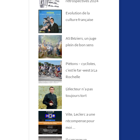
rétrospectives 2024
Evolution de la
culture française
AS Béziers, un juge
plein de bon sens
Piétons – cyclistes,
c’est le far-west à La
Rochelle
L’électeur n’a pas
toujours tort
Vite, Leclerc a une
récompense pour
moi …
Il ramasse un